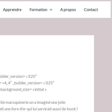
Apprendre
Formation
A propos
Contact
uilder_version= »3.25″
 »4_4″ _builder_version= »3.25″
background_size= »initial »
etite maroquinerie on a imaginé une jolie
 une livre d’or qui lui servirait aussi de book !