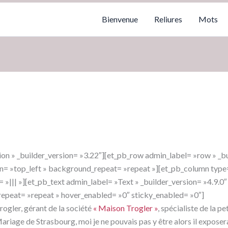
Bienvenue
Reliures
Mots
ion » _builder_version= »3.22″][et_pb_row admin_label= »row » _b
n= »top_left » background_repeat= »repeat »][et_pb_column type=
||| »][et_pb_text admin_label= »Text » _builder_version= »4.9.0″ 
epeat= »repeat » hover_enabled= »0″ sticky_enabled= »0″]
rogler, gérant de la société
« Maison Trogler »
, spécialiste de la p
riage de Strasbourg, moi je ne pouvais pas y être alors il exposerait